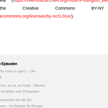
Bear (
https://freemusicarchive.org/music/Podington_Be
the Creative Commons BY-NY 
ivecommons.org/licenses/by-nc/3.0/us/
).
e Episoden
 für mich zu geh’n – Der
d
fire, on air, on mute – Bianca
x erzählen vom Podcasten
lmetschen für die EU-
ionen – Im Einsatz für Europa