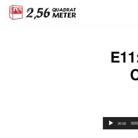
E11
C
Audio-
00:00
Player