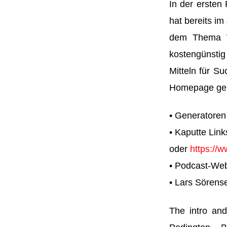
In der ersten
hat bereits im
dem Thema We
kostengünstig
Mitteln für S
Homepage gehö
• Generatoren
• Kaputte Lin
oder
https://
• Podcast-Web
• Lars Sörens
The intro and