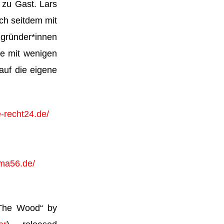
zu Gast. Lars
benutzen,
ich seitdem mit
um
gründer*innen
die
se mit wenigen
Lautstärke
auf die eigene
zu
regeln.
e-recht24.de/
mma56.de/
o The Wood“ by