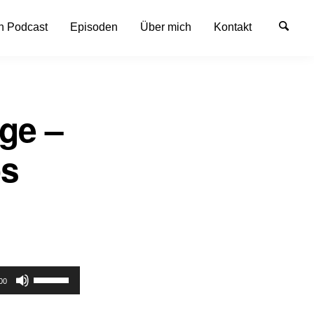
n Podcast
Episoden
Über mich
Kontakt
ge –
os
Pfeiltasten
00
Hoch/Runter