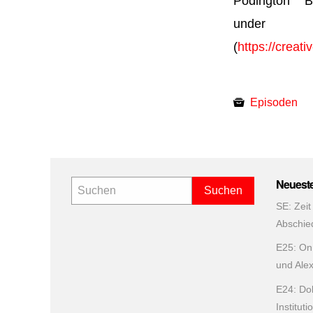
Podington 
under 
(
https://creat
Episoden
Neuest
SE: Zeit
Abschie
E25: On 
und Ale
E24: Do
Institut