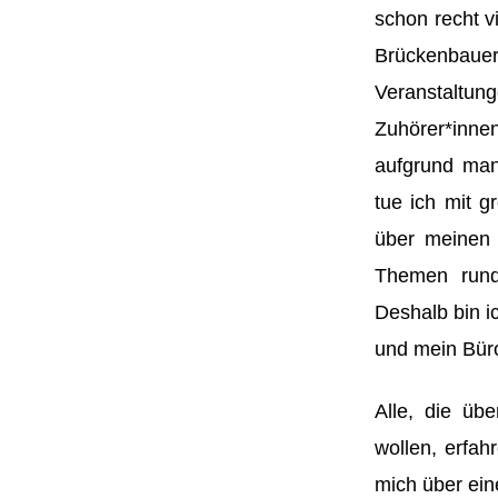
schon recht vi
Brückenbaue
Veranstaltu
Zuhörer*inne
aufgrund man
tue ich mit g
über meinen 
Themen rund
Deshalb bin i
und mein Büro
Alle, die üb
wollen, erfah
mich über ein