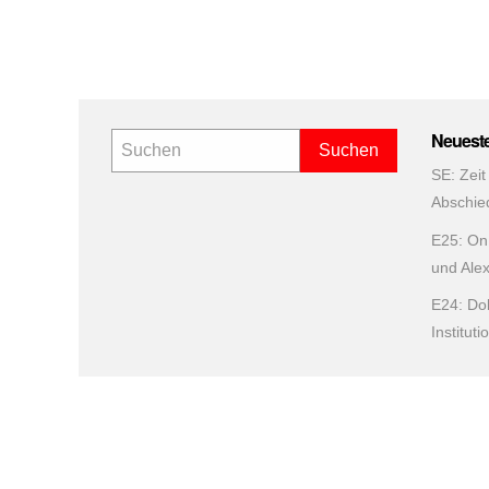
Neuest
SE: Zeit
Abschie
E25: On 
und Ale
E24: Do
Institut