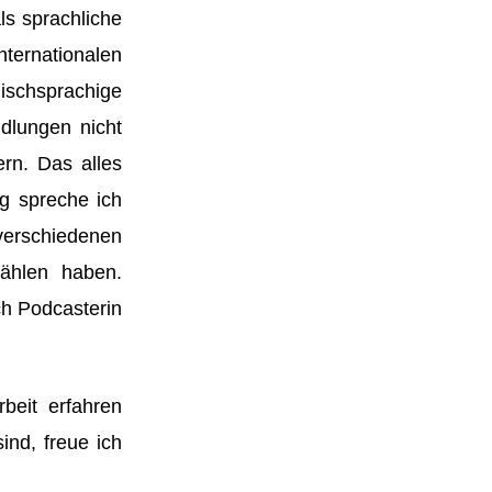
als sprachliche
ernationalen
schsprachige
dlungen nicht
rn. Das alles
ng spreche ich
verschiedenen
ählen haben.
ch Podcasterin
beit erfahren
nd, freue ich