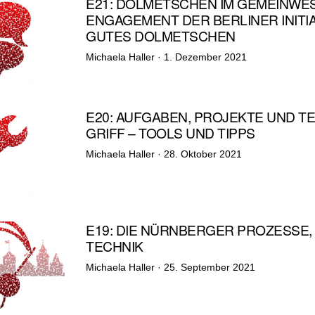
E21: DOLMETSCHEN IM GEMEINWES
ENGAGEMENT DER BERLINER INITIA
GUTES DOLMETSCHEN
Veröffentlicht
Michaela Haller ·
1. Dezember 2021
am
E20: AUFGABEN, PROJEKTE UND TE
GRIFF – TOOLS UND TIPPS
Veröffentlicht
Michaela Haller ·
28. Oktober 2021
am
E19: DIE NÜRNBERGER PROZESSE, T
TECHNIK
Veröffentlicht
Michaela Haller ·
25. September 2021
am