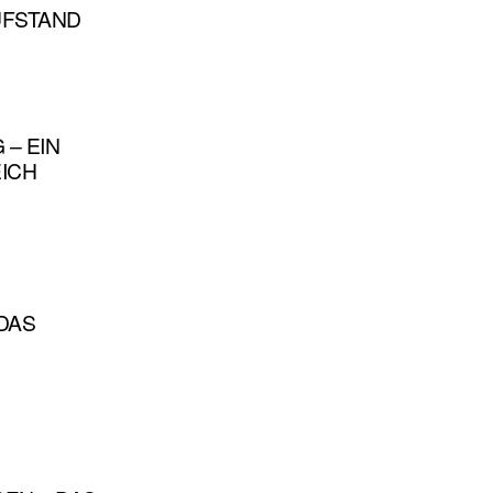
ÜFSTAND
 – EIN
ICH
 DAS