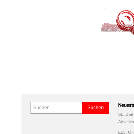
Seite
der
Beitr
Neuest
SE: Zeit
Abschie
E25: On 