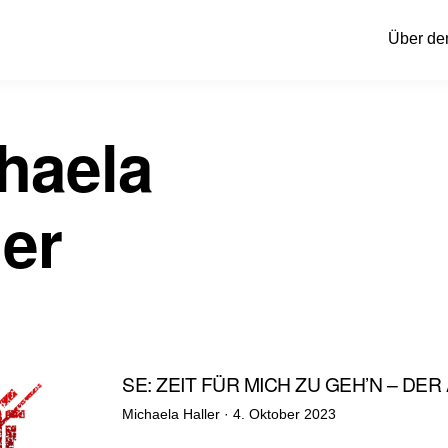
Über de
haela
ler
SE: ZEIT FÜR MICH ZU GEH’N – DE
Veröffentlicht
Michaela Haller ·
4. Oktober 2023
am