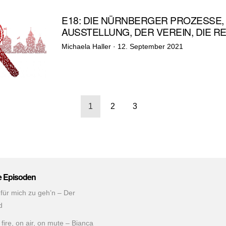
E18: DIE NÜRNBERGER PROZESSE, T
AUSSTELLUNG, DER VEREIN, DIE 
Veröffentlicht
Michaela Haller ·
12. September 2021
am
nnummerierung
1
2
3
äge
e Episoden
 für mich zu geh’n – Der
d
fire, on air, on mute – Bianca