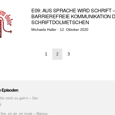
E09: AUS SPRACHE WIRD SCHRIFT 
BARRIEREFREIE KOMMUNIKATION 
SCHRIFTDOLMETSCHEN
Veröffentlicht
Michaela Haller ·
12. Oktober 2020
am
nnummerierung
1
2
3
äge
e Episoden
 für mich zu geh’n – Der
d
fire, on air, on mute – Bianca