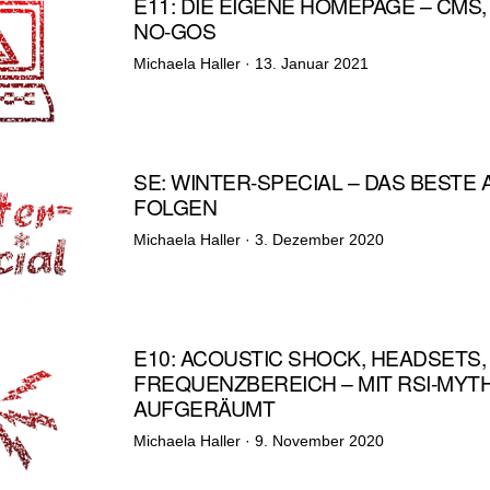
E11: DIE EIGENE HOMEPAGE – CMS
NO-GOS
Veröffentlicht
Michaela Haller ·
13. Januar 2021
am
SE: WINTER-SPECIAL – DAS BESTE 
FOLGEN
Veröffentlicht
Michaela Haller ·
3. Dezember 2020
am
E10: ACOUSTIC SHOCK, HEADSETS,
FREQUENZBEREICH – MIT RSI-MYT
AUFGERÄUMT
Veröffentlicht
Michaela Haller ·
9. November 2020
am