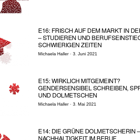
am
E16: FRISCH AUF DEM MARKT IN D
– STUDIEREN UND BERUFSEINSTIEG
SCHWIERIGEN ZEITEN
Veröffentlicht
Michaela Haller ·
3. Juni 2021
am
E15: WIRKLICH MITGEMEINT?
GENDERSENSIBEL SCHREIBEN, S
UND DOLMETSCHEN
Veröffentlicht
Michaela Haller ·
3. Mai 2021
am
E14: DIE GRÜNE DOLMETSCHERIN 
NACHHALTIGKEIT IM BERUF