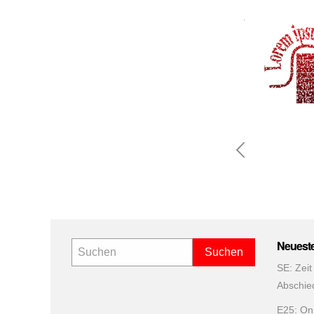
Seite
der
Beitr
Neuest
SE: Zeit
Abschie
E25: On 